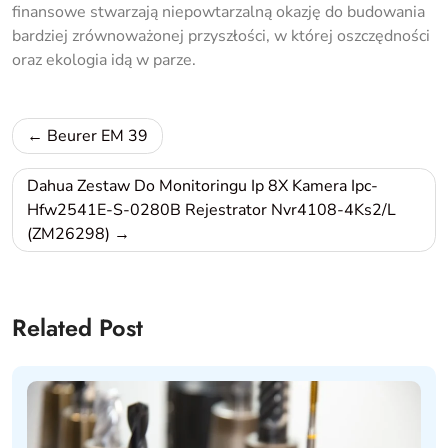
finansowe stwarzają niepowtarzalną okazję do budowania
bardziej zrównoważonej przyszłości, w której oszczędności
oraz ekologia idą w parze.
Nawigacja
Beurer EM 39
wpisu
Dahua Zestaw Do Monitoringu Ip 8X Kamera Ipc-
Hfw2541E-S-0280B Rejestrator Nvr4108-4Ks2/L
(ZM26298)
Related Post