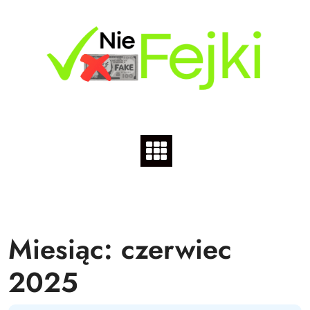
Skip
to
content
Miesiąc:
czerwiec
2025