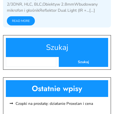
2/3DNR, HLC, BLC,Obiektyw 2.8mmWbudowany
mikrofon i głośnikReflektor Dual Light (IR +…[...]
READ MORE
Szukaj
Szukaj
Ostatnie wpisy
Czopki na prostatę: działanie Proxelan i cena