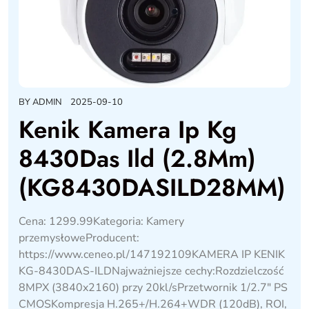
BY
ADMIN
2025-09-10
Kenik Kamera Ip Kg
8430Das Ild (2.8Mm)
(KG8430DASILD28MM)
Cena: 1299.99Kategoria: Kamery
przemysłoweProducent:
https://www.ceneo.pl/147192109KAMERA IP KENIK
KG-8430DAS-ILDNajważniejsze cechy:Rozdzielczość
8MPX (3840x2160) przy 20kl/sPrzetwornik 1/2.7" PS
CMOSKompresja H.265+/H.264+WDR (120dB), ROI,