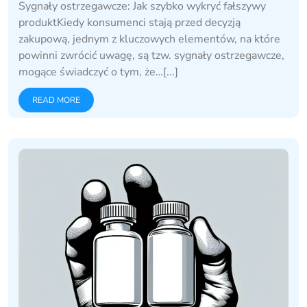
Sygnały ostrzegawcze: Jak szybko wykryć fałszywy
produktKiedy konsumenci stają przed decyzją
zakupową, jednym z kluczowych elementów, na które
powinni zwrócić uwagę, są tzw. sygnały ostrzegawcze,
mogące świadczyć o tym, że…[...]
READ MORE