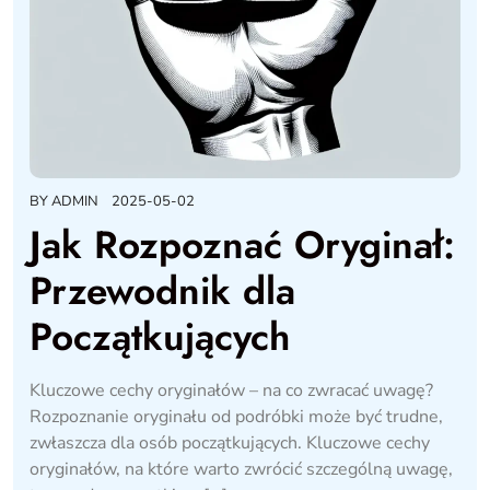
BY
ADMIN
2025-05-02
Jak Rozpoznać Oryginał:
Przewodnik dla
Początkujących
Kluczowe cechy oryginałów – na co zwracać uwagę?
Rozpoznanie oryginału od podróbki może być trudne,
zwłaszcza dla osób początkujących. Kluczowe cechy
oryginałów, na które warto zwrócić szczególną uwagę,