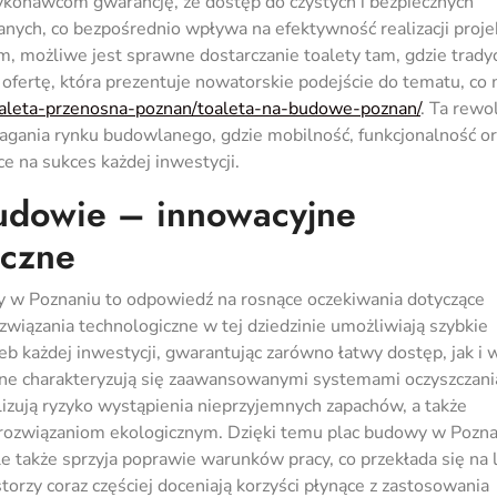
ykonawcom gwarancję, że dostęp do czystych i bezpiecznych
ych, co bezpośrednio wpływa na efektywność realizacji proje
, możliwe jest sprawne dostarczanie toalety tam, gdzie trady
ofertę, która prezentuje nowatorskie podejście do tematu, co
toaleta-przenosna-poznan/toaleta-na-budowe-poznan/
. Ta rewo
gania rynku budowlanego, gdzie mobilność, funkcjonalność or
e na sukces każdej inwestycji.
budowie – innowacyjne
iczne
 w Poznaniu to odpowiedź na rosnące oczekiwania dotyczące
związania technologiczne w tej dziedzinie umożliwiają szybkie
eb każdej inwestycji, gwarantując zarówno łatwy dostęp, jak i 
lne charakteryzują się zaawansowanymi systemami oczyszczani
zują ryzyko wystąpienia nieprzyjemnych zapachów, a także
m rozwiązaniom ekologicznym. Dzięki temu plac budowy w Pozn
le także sprzyja poprawie warunków pracy, co przekłada się na 
rzy coraz częściej doceniają korzyści płynące z zastosowania