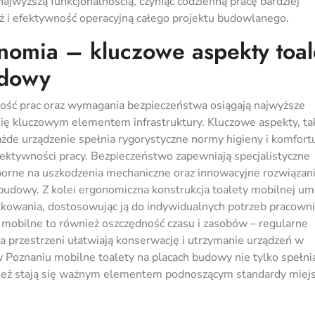
ajwyższą funkcjonalnością, czyniąc codzienną pracę bardziej
iż i efektywność operacyjną całego projektu budowlanego.
nomia – kluczowe aspekty toal
udowy
ość prac oraz wymagania bezpieczeństwa osiągają najwyższe
się kluczowym elementem infrastruktury. Kluczowe aspekty, tak
żde urządzenie spełnia rygorystyczne normy higieny i komfortu
fektywności pracy. Bezpieczeństwo zapewniają specjalistyczne
orne na uszkodzenia mechaniczne oraz innowacyjne rozwiązani
budowy. Z kolei ergonomiczna konstrukcja toalety mobilnej um
ytkowania, dostosowując ją do indywidualnych potrzeb pracown
mobilne to również oszczędność czasu i zasobów – regularne
a przestrzeni ułatwiają konserwację i utrzymanie urządzeń w
w Poznaniu mobilne toalety na placach budowy nie tylko spełni
ież stają się ważnym elementem podnoszącym standardy miej