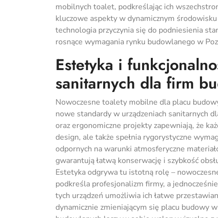
mobilnych toalet, podkreślając ich wszechstron
kluczowe aspekty w dynamicznym środowisku 
technologia przyczynia się do podniesienia st
rosnące wymagania rynku budowlanego w Poz
Estetyka i funkcjonal
sanitarnych dla firm 
Nowoczesne toalety mobilne dla placu budowy w
nowe standardy w urządzeniach sanitarnych dl
oraz ergonomiczne projekty zapewniają, że ka
design, ale także spełnia rygorystyczne wymag
odpornych na warunki atmosferyczne materiałó
gwarantują łatwą konserwację i szybkość obsł
Estetyka odgrywa tu istotną rolę – nowoczesn
podkreśla profesjonalizm firmy, a jednocześn
tych urządzeń umożliwia ich łatwe przestawian
dynamicznie zmieniającym się placu budowy w P