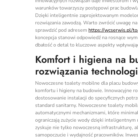
innowacyjnych rozwiązań daje inwestorom i w
warunków towarzyszy postępowi prac budowlan
Dzięki inteligentnie zaprojektowanym modelom
rozwiązania zawodzą. Warto zwrócić uwagę na 
sprawdzić pod adresem
https://wcserwis.pl/
koncepcja stanowi odpowiedź na rosnące wyma
dbałość o detal to kluczowe aspekty wpływając
Komfort i higiena na 
rozwiązania technolog
Nowoczesne toalety mobilne dla placu budowy
komfortu i higieny na budowie. Innowacyjne ro
dostosowanie instalacji do specyficznych potrz
standard sanitarny. Nowoczesne toalety mobi
automatycznymi mechanizmami, które minimali
ograniczają zużycie wody dzięki inteligentny
zyskuje nie tylko nowoczesną infrastrukturę, a
samopoczucie i wydajność pracowników. Inwesto