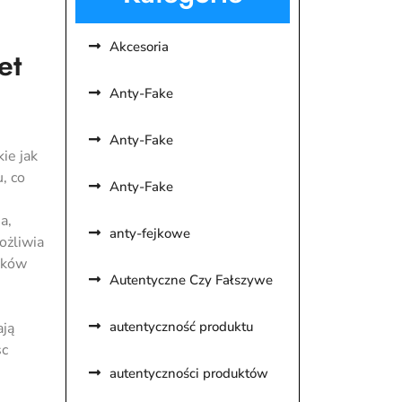
Akcesoria
et
Anty-Fake
Anty-Fake
ie jak
, co
Anty-Fake
a,
anty-fejkowe
ożliwia
ików
Autentyczne Czy Fałszywe
autentyczność produktu
ają
sc
autentyczności produktów