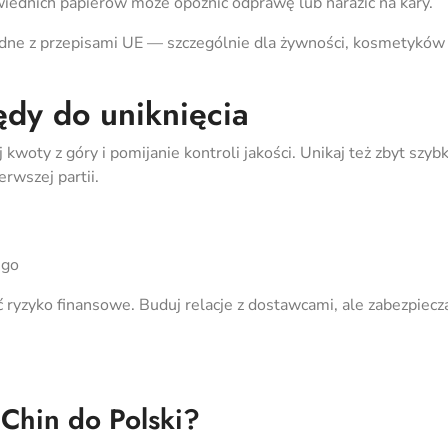
ednich papierów może opóźnić odprawę lub narazić na kary.
godne z przepisami UE — szczególnie dla żywności, kosmetyków 
ędy do uniknięcia
 kwoty z góry i pomijanie kontroli jakości. Unikaj też zbyt szyb
rwszej partii.
ego
yzyko finansowe. Buduj relacje z dostawcami, ale zabezpiecza
 Chin do Polski?