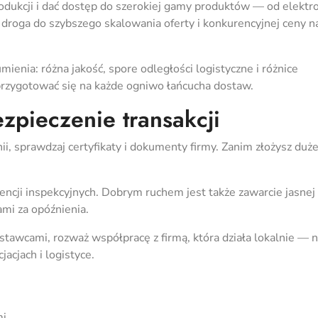
odukcji i dać dostęp do szerokiej gamy produktów — od elektro
o droga do szybszego skalowania oferty i konkurencyjnej ceny n
mienia: różna jakość, spore odległości logistyczne i różnice
 przygotować się na każde ogniwo łańcucha dostaw.
zpieczenie transakcji
i, sprawdzaj certyfikaty i dokumenty firmy. Zanim złożysz duż
ncji inspekcyjnych. Dobrym ruchem jest także zawarcie jasnej
mi za opóźnienia.
ostawcami, rozważ współpracę z firmą, która działa lokalnie — 
acjach i logistyce.
mi