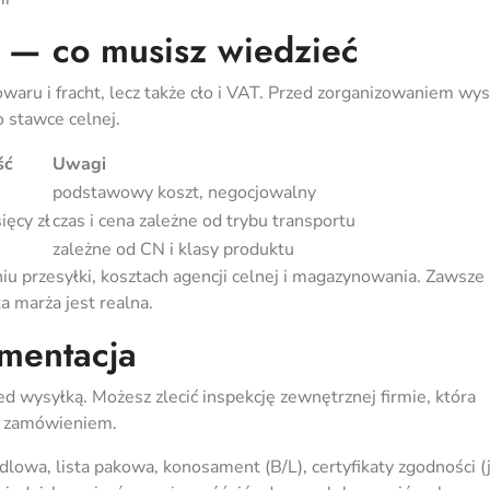
ki — co musisz wiedzieć
waru i fracht, lecz także cło i VAT. Przed zorganizowaniem wys
 stawce celnej.
ść
Uwagi
podstawowy koszt, negocjowalny
ięcy zł
czas i cena zależne od trybu transportu
zależne od CN i klasy produktu
u przesyłki, kosztach agencji celnej i magazynowania. Zawsze 
ka marża jest realna.
umentacja
d wysyłką. Możesz zlecić inspekcję zewnętrznej firmie, która
z zamówieniem.
lowa, lista pakowa, konosament (B/L), certyfikaty zgodności (j