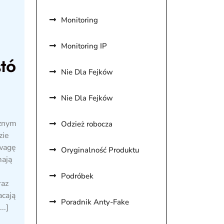
Monitoring
Monitoring IP
stó
Nie Dla Fejków
Nie Dla Fejków
cznym
Odzież robocza
zie
 wagę
Oryginalność Produktu
mają
Podróbek
raz
acają
Poradnik Anty-Fake
..]