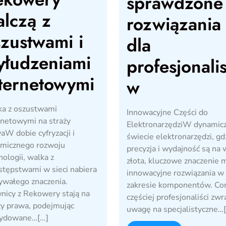
sprawdzone
lczą z
rozwiązania
zustwami i
dla
yłudzeniami
profesjonali
ternetowymi
w
a z oszustwami
Innowacyjne Części do
rnetowymi na straży
ElektronarzędziW dynami
aW dobie cyfryzacji i
świecie elektronarzędzi, gd
micznego rozwoju
precyzja i wydajność są na
nologii, walka z
złota, kluczowe znaczenie 
stępstwami w sieci nabiera
innowacyjne rozwiązania w
ywałego znaczenia.
zakresie komponentów. Co
nicy z Rekowery stają na
częściej profesjonaliści zwr
ży prawa, podejmując
uwagę na specjalistyczne…[.
ydowane…[...]