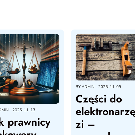
BY
ADMIN
2025-11-09
Części do
elektronarz
DMIN
2025-11-13
k prawnicy
zi –
ekowery