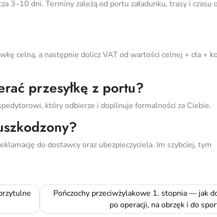
a 3–10 dni. Terminy zależą od portu załadunku, trasy i czasu
kę celną, a następnie dolicz VAT od wartości celnej + cła + 
erać przesyłkę z portu?
spedytorowi, który odbierze i dopilnuje formalności za Ciebie.
 uszkodzony?
 reklamację do dostawcy oraz ubezpieczyciela. Im szybciej, tym
przytulne
Pończochy przeciwżylakowe 1. stopnia — jak d
po operacji, na obrzęk i do spo