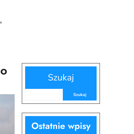
w
do
Szukaj
Szukaj
Ostatnie wpisy