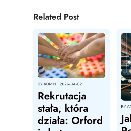
Related Post
BY
ADMIN
2026-04-02
Rekrutacja
stała, która
BY
A
Ja
działa: Orford
R