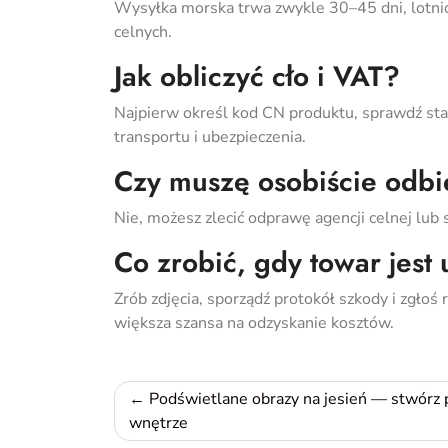
Wysyłka morska trwa zwykle 30–45 dni, lotnicz
celnych.
Jak obliczyć cło i VAT?
Najpierw określ kod CN produktu, sprawdź staw
transportu i ubezpieczenia.
Czy muszę osobiście odbi
Nie, możesz zlecić odprawę agencji celnej lub 
Co zrobić, gdy towar jest
Zrób zdjęcia, sporządź protokół szkody i zgłoś
większa szansa na odzyskanie kosztów.
Nawigacja
Podświetlane obrazy na jesień — stwórz 
wnętrze
wpisu