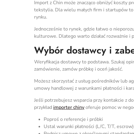
Import z Chin może znacząco obniżyć koszty pr
tekstylia. Dla wielu małych firm i startupów t
rynku.
Jednocześnie to rynek, gdzie łatwo o nieporozu
kulturowe. Dlatego warto działać rozważnie i
Wybór dostawcy i zabe
Weryfikacja dostawcy to podstawa. Szukaj opini
zamówienie, zamów próbkę i oceń jakość.
Możesz skorzystać z usług pośredników lub age
umowy handlowej z warunkami płatności i kara
Jeśli potrzebujesz wsparcia przy kontakcie z d
przykład
importer chiny
oferuje pomoc w negocj
Poproś o referencje i próbki
Ustal warunki płatności (L/C, T/T, escrow)
Podpisz umowę z określonymi standarda