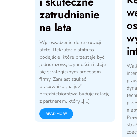
i skuteczne
wa
zatrudnianie
os
na lata
w
Wprowadzenie do rekrutacji
in
stałej Rekrutacja stała to
podejście, które przestaje być
jednorazową czynnością i staje
Walk
się strategicznym procesem
inte
firmy. Zamiast szukać
praw
pracownika „na już”,
dyna
przedsiębiorstwo buduje relację
tech
z partnerem, który…[...]
prze
nieb
READ MORE
Praw
stra
zdec