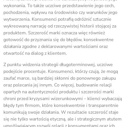
wykonania. To także uczciwe przedstawienie jego cech,
pochodzenia, wpływu na środowisko czy warunków jego
wytworzenia. Konsumenci potrafią odróżnić sztucznie
wykreowaną narrację od rzeczywistej historii stojącej za
produktem. Szczerość marki oznacza więc również
gotowość do przyznania się do błędów, konsekwentne
działania zgodne z deklarowanymi wartościami oraz
otwartość na dialog z klientem.
Z punktu widzenia strategii długoterminowej, uczciwe
podejście procentuje. Konsumenci, którzy czują, że mogą
zaufać marce, są bardziej skłonni do ponownego zakupu
oraz polecania jej innym. Co więcej, budowanie relacji
opartych na autentyczności produktu i szczerości marki
chroni przed kryzysami wizerunkowymi – klienci wybaczają
błędy tym firmom, które konsekwentnie i transparentnie
komunikują swoje działania. W rezultacie szczerość staje
się nie tylko wartością etyczną, ale i strategicznym atutem
umożliwiającym rozwój relacji z konsumentami oraz ich